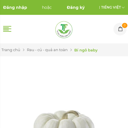
Đăng nhập
hoặc
Đăng ký
TIẾNG VIỆT
0
Trang chủ
Rau - củ - quả an toàn
Bí ngô baby