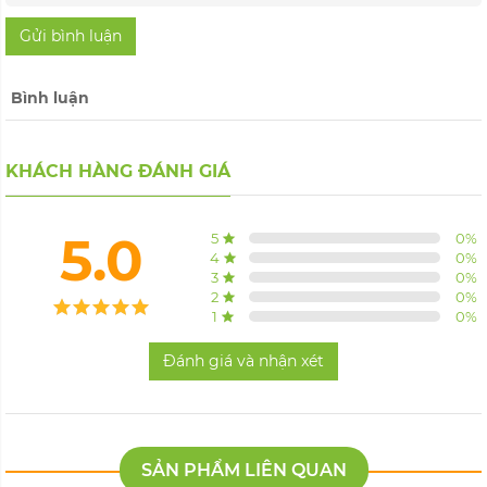
Gửi bình luận
Bình luận
KHÁCH HÀNG ĐÁNH GIÁ
5.0
5
0
%
4
0
%
3
0
%
2
0
%
1
0
%
Đánh giá và nhận xét
SẢN PHẨM LIÊN QUAN