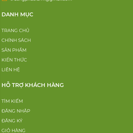
ĐỐI TÁC CỦA CHÚNG TÔI
Chúng tôi tự hào là đối tác tin cậy của những chuỗi siêu thị
cung ứng thực phẩm trên toàn quốc.
LIÊN HỆ
Công ty TNHH Trang Trại Trường Phúc Chuyên sản xuất và
cung cấp các loại: Rau - củ - quả cao cấp Đà Lạt
Số 450 Nguyên Tử Lực, Phường 8, Thành phố Đà Lạt, Lâm