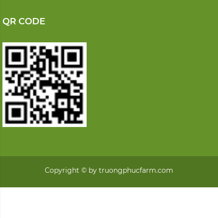
Đồng
0919288012
truongphucfarm@gmail.com
DANH MỤC
TRANG CHỦ
CHÍNH SÁCH
SẢN PHẨM
KIẾN THỨC
LIÊN HỆ
HỖ TRỢ KHÁCH HÀNG
TÌM KIẾM