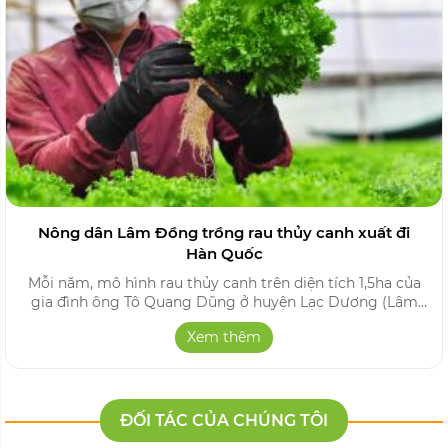
Ớt chuông
Bí ngô baby
HÀNH TRÌNH HOẠT ĐỘNG CỦA TRƯỜNG PHÚC
Những chia sẻ khách quan đến từ các đơn vị báo chí và
truyền thông sẽ giúp bạn cảm nhận rõ hơn về những sản
phẩm mà Trường Phúc mong muốn gửi tới quý khách hàng!