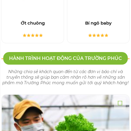
Xà lách lô lô
Xà lách mỹ
RAU - CỦ - QỦA AN TOÀN