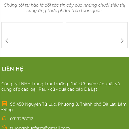
Nông dân Lâm Đồng trồng rau thủy canh xuất đi
Hàn Quốc
Mỗi năm, mô hình rau thủy canh trên diện tích 1,5ha của
gia đình ông Tô Quang Dũng ở huyện Lạc Dương (Lâm
Đồng) xuất khẩu hàng trăm tấn ...
Xem thêm