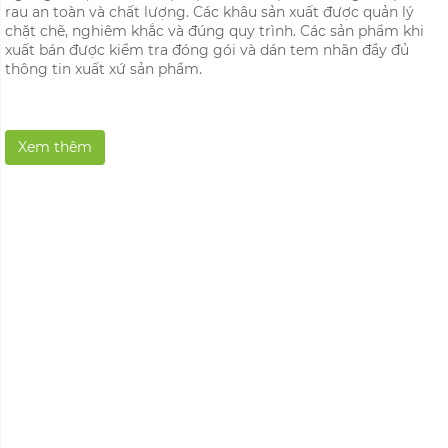
phát triển rau trồng thủy canh đạt tiêu chuẩn an toàn
VIETGAP cho thị trường trong nước và xuất khẩu.
Sau hơn 6 năm hoạt động công ty đã đạt được nhiều thành
công với hơn 05 ha nhà kính trồng rau công nghệ cao, cung
cấp cho các hệ thống siêu thị như BigC, Metro, Bách hóa
xanh... cùng với các hệ thông siêu thị mini mart trên toàn
quốc. Bên cạnh đó sản phẩm sau xà lách thủy canh của công
ty Trường Phúc được xuất khẩu sang thị trường Hàn Quốc từ
năm 2016 tới nay. Với các phương châm đưa sản phẩm an
toàn tới người tiêu dùng đến nay Công ty đã được các khách
hàng tin dùng và ủng hộ.
Để đạt được những thành tựu đó công ty Trường Phúc không
ngừng nỗ lực và làm việc tận tâm để tạo ra những sản phẩm
rau an toàn và chất lượng. Các khâu sản xuất được quản lý
chặt chẽ, nghiêm khắc và đúng quy trình. Các sản phẩm khi
xuất bán được kiểm tra đóng gói và dán tem nhãn đầy đủ
thông tin xuất xứ sản phẩm.
Xem thêm